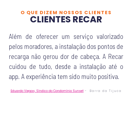
O QUE DIZEM NOSSOS CLIENTES
CLIENTES RECAR
Optamos pelo serviço da Recar porque foi a
melhor proposta que recebemos, foi uma
solicitação de alguns moradores e
pensamos no futuro do condomínio. Hoje,
vemos que fizemos a escolha certa: é uma
solução sustentável, prática para os
moradores e com um custo-benefício
excelente. O suporte da equipe é também
um destaque.
Elizabeth Leve
Síndica do condomínio Peninsula Life