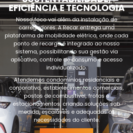
EFICIÊNCIA E TECNOLOGIA
Nosso foco vai além da instalação de
carregadores. A Recar entrega uma
plataforma de mobilidade elétrica, onde cada
ponto de recarga é integrado ao nosso
sistema, possibilitando sua gestão via
aplicativo, controle de consumo e acesso
individualizado.
Atendemos condomínios residenciais e
corporativo, estabelecimentos comerciais,
postos de combustível, frotas e
estacionamentos, criando soluções sob
medida, escaláveis e adequadas às
necessidades do cliente.